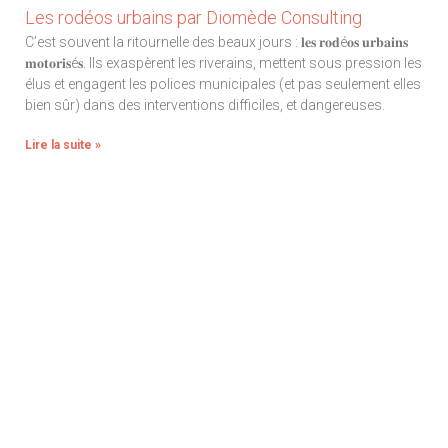
Les rodéos urbains par Diomède Consulting
C’est souvent la ritournelle des beaux jours : 𝐥𝐞𝐬 𝐫𝐨𝐝é𝐨𝐬 𝐮𝐫𝐛𝐚𝐢𝐧𝐬
𝐦𝐨𝐭𝐨𝐫𝐢𝐬é𝐬. Ils exaspèrent les riverains, mettent sous pression les
élus et engagent les polices municipales (et pas seulement elles
bien sûr) dans des interventions difficiles, et dangereuses.
Lire la suite »