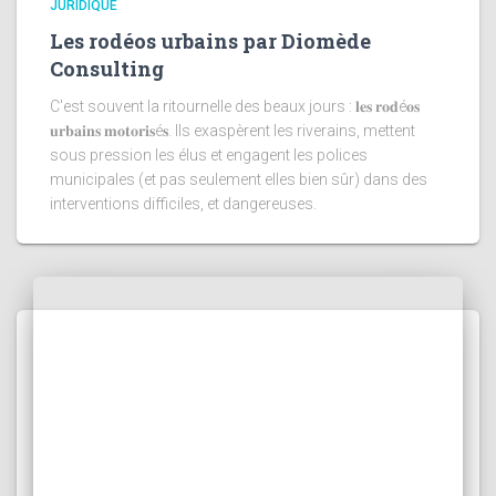
JURIDIQUE
Les rodéos urbains par Diomède
Consulting
C'est souvent la ritournelle des beaux jours : 𝐥𝐞𝐬 𝐫𝐨𝐝é𝐨𝐬
𝐮𝐫𝐛𝐚𝐢𝐧𝐬 𝐦𝐨𝐭𝐨𝐫𝐢𝐬é𝐬. Ils exaspèrent les riverains, mettent
sous pression les élus et engagent les polices
municipales (et pas seulement elles bien sûr) dans des
interventions difficiles, et dangereuses.