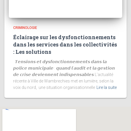
CRIMINOLOGIE
Éclairage sur les dysfonctionnements
dans les services dans les collectivités
: Les solutions
𝙏𝙚𝙣𝙨𝙞𝙤𝙣𝙨 𝙚𝙩 𝙙𝙮𝙨𝙛𝙤𝙣𝙘𝙩𝙞𝙤𝙣𝙣𝙚𝙢𝙚𝙣𝙩𝙨 𝙙𝙖𝙣𝙨 𝙡𝙖
𝙥𝙤𝙡𝙞𝙘𝙚 𝙢𝙪𝙣𝙞𝙘𝙞𝙥𝙖𝙡𝙚 : 𝙦𝙪𝙖𝙣𝙙 𝙡’𝙖𝙪𝙙𝙞𝙩 𝙚𝙩 𝙡𝙖 𝙜𝙚𝙨𝙩𝙞𝙤𝙣
𝙙𝙚 𝙘𝙧𝙞𝙨𝙚 𝙙𝙚𝙫𝙞𝙚𝙣𝙣𝙚𝙣𝙩 𝙞𝙣𝙙𝙞𝙨𝙥𝙚𝙣𝙨𝙖𝙗𝙡𝙚𝙨 L’actualité
récente à Ville de Wambrechies met en lumière, selon la
voix du nord, une situation organisationnelle
Lire la suite