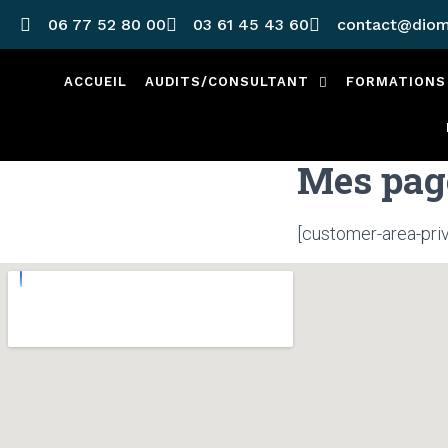
06 77 52 80 00
03 61 45 43 60
contact@diom
ACCUEIL
AUDITS/CONSULTANT
FORMATIONS
Mes pag
[customer-area-priv