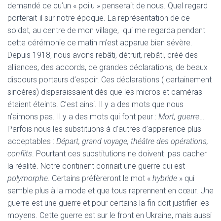
demandé ce qu’un « poilu » penserait de nous. Quel regard
porterait-il sur notre époque. La représentation de ce
soldat, au centre de mon village, qui me regarda pendant
cette cérémonie ce matin m’est apparue bien sévère.
Depuis 1918, nous avons rebâti, détruit, rebâti, créé des
alliances, des accords, de grandes déclarations, de beaux
discours porteurs d’espoir. Ces déclarations ( certainement
sincères) disparaissaient dès que les micros et caméras
étaient éteints. C’est ainsi. Il y a des mots que nous
n’aimons pas. Il y a des mots qui font peur :
Mort, guerre
…
Parfois nous les substituons à d’autres d’apparence plus
acceptables :
Départ, grand voyage, théâtre des opérations,
conflits
. Pourtant ces substitutions ne doivent pas cacher
la réalité. Notre continent connait une guerre qui est
polymorphe
. Certains préfèreront le mot «
hybride
» qui
semble plus à la mode et que tous reprennent en cœur. Une
guerre est une guerre et pour certains la fin doit justifier les
moyens. Cette guerre est sur le front en Ukraine, mais aussi